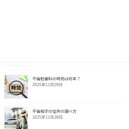
ジ
ジ
ペ
検
ー
索:
ジ
最近の投稿
送
不倫慰謝料請求を内容証明でする方法
り
2025年11月30日
不倫慰謝料の時効は何年？
2025年11月28日
不倫相手の住所の調べ方
2025年11月28日