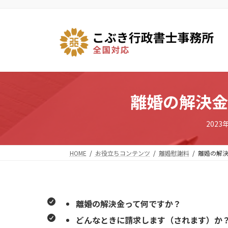
コ
ナ
ン
ビ
テ
ゲ
ン
ー
ツ
シ
へ
ョ
ス
ン
キ
に
離婚の解決金
ッ
移
プ
動
2023
HOME
お役立ちコンテンツ
離婚慰謝料
離婚の解
離婚の解決金って何ですか？
どんなときに請求します（されます）か