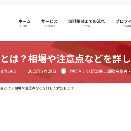
ホーム
サービス
無料相談までの流れ
プロフ
HOME
Service
flow
Profi
とは？相場や注意点などを詳し
最
年9月29日
2025年9月29日
小吹 淳：R7司法書士試験合格者
終
更
新
日
決金とは？相場や注意点などを詳しく解説します
時
:
？