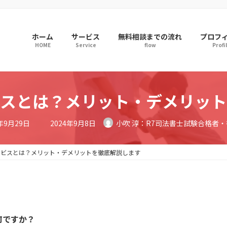
ホーム
サービス
無料相談までの流れ
プロフ
HOME
Service
flow
Profi
スとは？メリット・デメリット
最
3年9月29日
2024年9月8日
小吹 淳：R7司法書士試験合格者
終
更
新
日
ービスとは？メリット・デメリットを徹底解説します
時
:
何ですか？