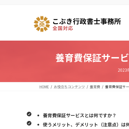
コ
ナ
ン
ビ
テ
ゲ
ン
ー
ツ
シ
へ
ョ
ス
ン
キ
に
養育費保証サービ
ッ
移
プ
動
202
HOME
お役立ちコンテンツ
養育費
養育費保証サ
養育費保証サービスとは何ですか？
使うメリット、デメリット（注意点）は