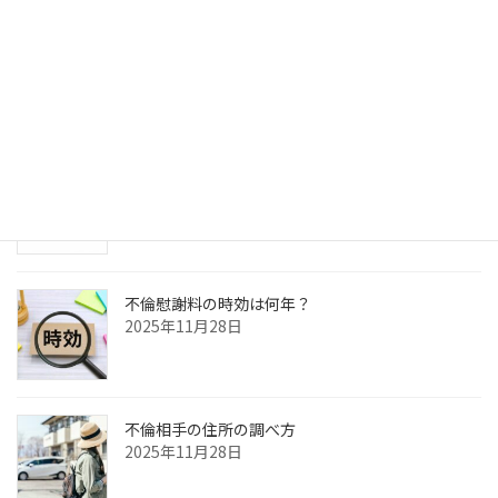
ジ
ジ
ペ
検
ー
索:
ジ
最近の投稿
送
不倫慰謝料請求を内容証明でする方法
り
2025年11月30日
不倫慰謝料の時効は何年？
2025年11月28日
不倫相手の住所の調べ方
2025年11月28日