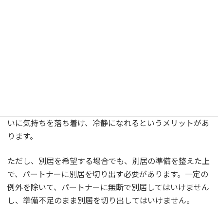
離婚慰謝料とは | 相場や請求できる・できな
いケース、請求の手順
【修復】【離婚】共通②～別居
時間をかけても修復か、離婚か、結論が出ない場合は別居
することも選択肢の一つです。別居することでまずはお互
いに気持ちを落ち着け、冷静になれるというメリットがあ
ります。
ただし、別居を希望する場合でも、別居の準備を整えた上
で、パートナーに別居を切り出す必要があります。一定の
例外を除いて、パートナーに無断で別居してはいけません
し、準備不足のまま別居を切り出してはいけません。