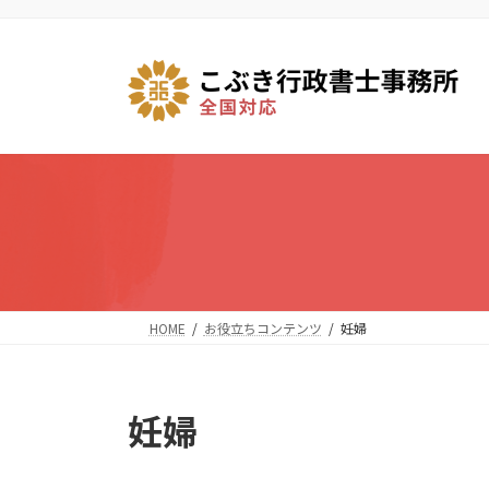
コ
ナ
ン
ビ
テ
ゲ
ン
ー
ツ
シ
へ
ョ
ス
ン
キ
に
ッ
移
プ
動
HOME
お役立ちコンテンツ
妊婦
妊婦