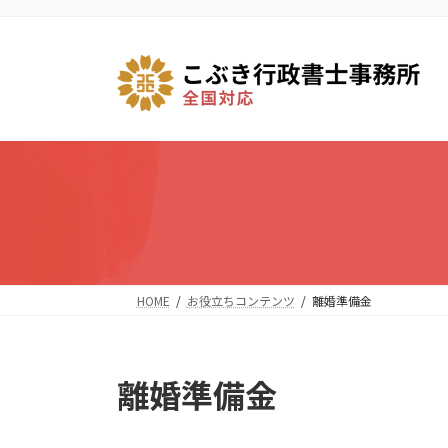
コ
ナ
ン
ビ
テ
ゲ
ン
ー
ツ
シ
へ
ョ
ス
ン
キ
に
ッ
移
プ
動
HOME
お役立ちコンテンツ
離婚準備金
離婚準備金