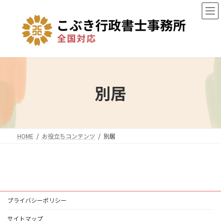
コ
ナ
ン
ビ
テ
ゲ
ン
ー
ツ
シ
へ
ョ
ス
ン
別居
キ
に
ッ
移
プ
動
HOME
お役立ちコンテンツ
別居
プライバシーポリシー
サイトマップ